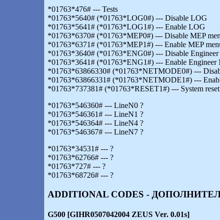
*01763*476# --- Tests
*01763*5640# (*01763*LOG0#) --- Disable LOG
*01763*5641# (*01763*LOG1#) --- Enable LOG
*01763*6370# (*01763*MEP0#) --- Disable MEP men
*01763*6371# (*01763*MEP1#) --- Enable MEP menu
*01763*3640# (*01763*ENG0#) --- Disable Enginee
*01763*3641# (*01763*ENG1#) --- Enable Engineer
*01763*63866330# (*01763*NETMODE0#) --- Disab
*01763*63866331# (*01763*NETMODE1#) --- Enab
*01763*737381# (*01763*RESET1#) --- System reset (al
*01763*546360# --- LineN0 ?
*01763*546361# --- LineN1 ?
*01763*546364# --- LineN4 ?
*01763*546367# --- LineN7 ?
*01763*34531# --- ?
*01763*62766# --- ?
*01763*727# --- ?
*01763*68726# --- ?
ADDITIONAL CODES - ДОПОЛНИТЕ
G500 [GIHR0507042004 ZEUS Ver. 0.01s]