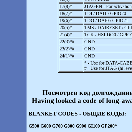
17(8)#
JTAGEN - For activation
18(7)#
TDI / DAI1 / GPIO20
19(6)#
TDO / DAI0 / GPIO21
20(5)#
TMS / DAIRESET / GP
21(4)#
TCK / HSLDO0 / GPIO
22(3)*#
GND
23(2)*#
GND
24(1)*#
GND
* - Use for DATA-CAB
# - Use for JTAG (hi leve
Посмотрев код долгожданн
Having looked a code of long-awa
BLANKET CODES - ОБЩИЕ КОДЫ:
G500 G600 G700 G800 G900 GI100 GF200*