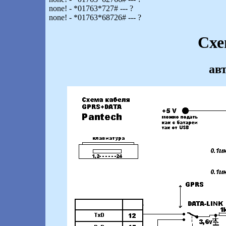
none! - *01763*727# --- ?
none! - *01763*68726# --- ?
Схе
ав