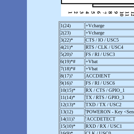
1(24)
+Vcharge
2(23)
+Vcharge
3(22)*
CTS / IO / USC5
4(21)*
RTS / CLK / USC4
5(20)?
FS / RI / USC3
6(19)*#
+Vbat
7(18)*#
+Vbat
8(17)?
ACCDIENT
9(16)?
FS / RI / USC6
10(15)*
RX / CTS / GPIO_1
11(14)*
TX / RTS / GPIO_3
12(13)*
TXD / TX / USC2
13(12)
'POWERON - Key <Send>.
14(11)?
'ACCDETECT
15(10)*
RXD / RX / USC1
16(9)*
CLK / USC0