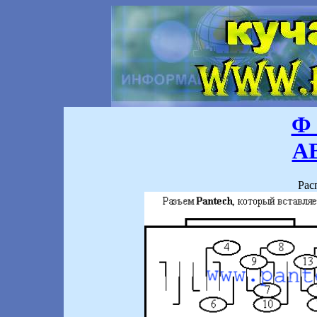
Ф 
А
Рас