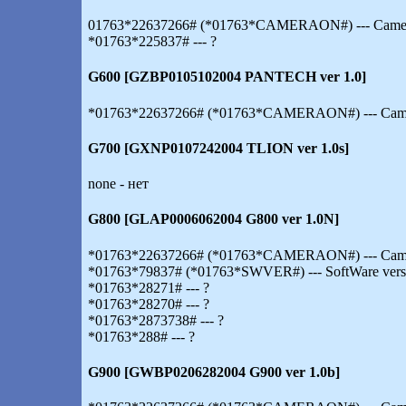
01763*22637266# (*01763*CAMERAON#) --- Camera
*01763*225837# --- ?
G600 [GZBP0105102004 PANTECH ver 1.0]
*01763*22637266# (*01763*CAMERAON#) --- Camer
G700 [GXNP0107242004 TLION ver 1.0s]
none - нет
G800 [GLAP0006062004 G800 ver 1.0N]
*01763*22637266# (*01763*CAMERAON#) --- Camer
*01763*79837# (*01763*SWVER#) --- SoftWare vers
*01763*28271# --- ?
*01763*28270# --- ?
*01763*2873738# --- ?
*01763*288# --- ?
G900 [GWBP0206282004 G900 ver 1.0b]